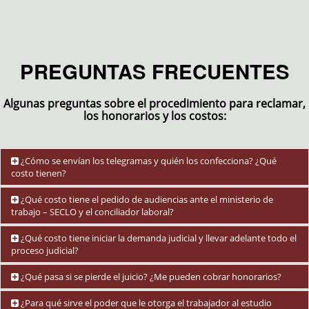
PREGUNTAS FRECUENTES
Algunas preguntas sobre el procedimiento para reclamar,
los honorarios y los costos:
¿Cómo se envían los telegramas y quién los confecciona? ¿Qué
costo tienen?
Los telegramas los envía el trabajador personalmente, y los
¿Qué costo tiene el pedido de audiencias ante el ministerio de
confeccionamos nosotros. No tienen costo alguno, ya que la empresa
trabajo – SECLO y el conciliador laboral?
CORREO OFICIAL –ex CORREO ARGENTINO- por ley dispone la
gratuidad del telegrama para el trabajador exclusivamente. Nosotros
Ningún costo. El pedido de audiencia y su tramitación es gratuito. Y en
¿Qué costo tiene iniciar la demanda judicial y llevar adelante todo el
se lo preparamos, se lo imprimimos, y Ud. lo envía por una Sucursal
caso de llegarse a un acuerdo, el costo de los honorarios del
proceso judicial?
de Correo Oficial con su D.N.I.
conciliador laboral dependiente del Ministerio de Trabajo es abonado
por la empresa o por la A.R.T. reclamada.
No tiene ningún costo inicial. Nuestros honorarios son a resultado. Es
¿Qué pasa si se pierde el juicio? ¿Me pueden cobrar honorarios?
decir, se le cobra un porcentaje de las sumas que Ud. perciba, a través
de nuestra labor y representación. Cuanto más exitosa es nuestra
Solamente le podrían cobrar honorarios, en caso de que se impongan
¿Para qué sirve el poder que le otorga el trabajador al estudio