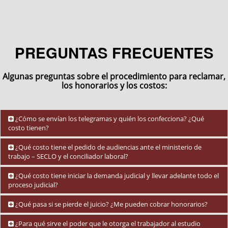
PREGUNTAS FRECUENTES
Algunas preguntas sobre el procedimiento para reclamar,
los honorarios y los costos:
¿Cómo se envían los telegramas y quién los confecciona? ¿Qué
costo tienen?
Los telegramas los envía el trabajador personalmente, y los
¿Qué costo tiene el pedido de audiencias ante el ministerio de
confeccionamos nosotros. No tienen costo alguno, ya que la empresa
trabajo – SECLO y el conciliador laboral?
CORREO OFICIAL –ex CORREO ARGENTINO- por ley dispone la
gratuidad del telegrama para el trabajador exclusivamente. Nosotros
Ningún costo. El pedido de audiencia y su tramitación es gratuito. Y en
¿Qué costo tiene iniciar la demanda judicial y llevar adelante todo el
se lo preparamos, se lo imprimimos, y Ud. lo envía por una Sucursal
caso de llegarse a un acuerdo, el costo de los honorarios del
proceso judicial?
de Correo Oficial con su D.N.I.
conciliador laboral dependiente del Ministerio de Trabajo es abonado
por la empresa o por la A.R.T. reclamada.
No tiene ningún costo inicial. Nuestros honorarios son a resultado. Es
¿Qué pasa si se pierde el juicio? ¿Me pueden cobrar honorarios?
decir, se le cobra un porcentaje de las sumas que Ud. perciba, a través
de nuestra labor y representación. Cuanto más exitosa es nuestra
Solamente le podrían cobrar honorarios, en caso de que se impongan
¿Para qué sirve el poder que le otorga el trabajador al estudio