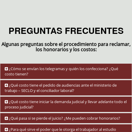
PREGUNTAS FRECUENTES
Algunas preguntas sobre el procedimiento para reclamar,
los honorarios y los costos:
¿Cómo se envían los telegramas y quién los confecciona? ¿Qué
costo tienen?
Los telegramas los envía el trabajador personalmente, y los
¿Qué costo tiene el pedido de audiencias ante el ministerio de
confeccionamos nosotros. No tienen costo alguno, ya que la empresa
trabajo – SECLO y el conciliador laboral?
CORREO OFICIAL –ex CORREO ARGENTINO- por ley dispone la
gratuidad del telegrama para el trabajador exclusivamente. Nosotros
Ningún costo. El pedido de audiencia y su tramitación es gratuito. Y en
¿Qué costo tiene iniciar la demanda judicial y llevar adelante todo el
se lo preparamos, se lo imprimimos, y Ud. lo envía por una Sucursal
caso de llegarse a un acuerdo, el costo de los honorarios del
proceso judicial?
de Correo Oficial con su D.N.I.
conciliador laboral dependiente del Ministerio de Trabajo es abonado
por la empresa o por la A.R.T. reclamada.
No tiene ningún costo inicial. Nuestros honorarios son a resultado. Es
¿Qué pasa si se pierde el juicio? ¿Me pueden cobrar honorarios?
decir, se le cobra un porcentaje de las sumas que Ud. perciba, a través
de nuestra labor y representación. Cuanto más exitosa es nuestra
Solamente le podrían cobrar honorarios, en caso de que se impongan
¿Para qué sirve el poder que le otorga el trabajador al estudio