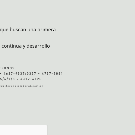
s que buscan una primera
continua y desarrollo
ÉFONOS
• 4637-9937/0337 • 4797-9061
5/6/7/8 • 4312-4120
s@diferencialaboral.com.ar