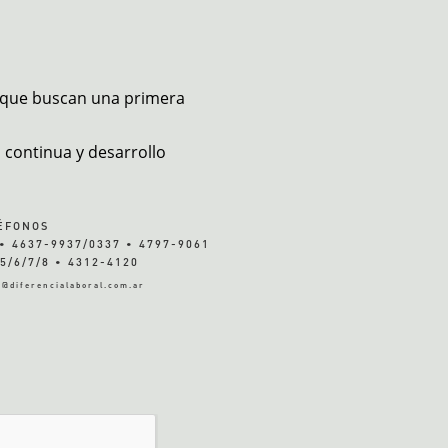
s que buscan una primera
continua y desarrollo
ÉFONOS
• 4637-9937/0337 • 4797-9061
5/6/7/8 • 4312-4120
s@diferencialaboral.com.ar